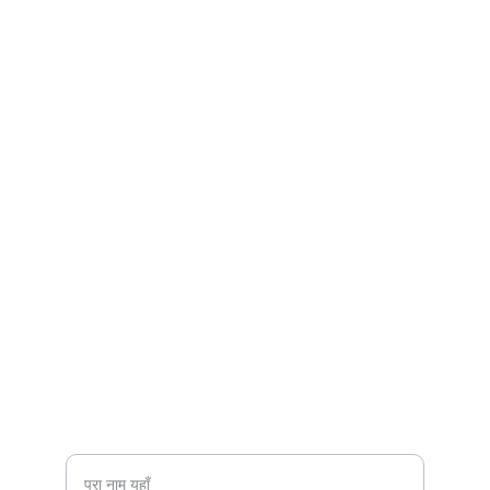
Brand
Explore our sleek website template for 
seamless navigation.
CONTACT
info@email.com
123-123-1234
NEWSLETTER
अपना नाम दर्ज करें